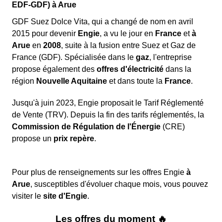
EDF-GDF) à Arue
d'
attendre environ vingt minutes
avant de
disponible
24h/24 et 7j/7
pour réaliser un diagnostic à
contacter Enedis
.
GDF Suez Dolce Vita, qui a changé de nom en avril
distance, déterminer la nature du problème, et organiser
2015 pour devenir
Engie
, a vu le jour en
France
et
à
une intervention de sécurité si besoin pour le logement
Arue
en
2008
, suite à la fusion entre Suez et Gaz de
situé dans la région Aquitaine.
Les coupures d'électricité peuvent parfois être dues
France (GDF). Spécialisée dans le
gaz
, l'entreprise
à une
facture impayée auprès de votre
propose également des
offres d'électricité
dans la
fournisseur
. Celui-ci a le droit de demander la
région
Nouvelle Aquitaine
et dans toute la
France
.
réduction
ou la
suspension
de votre fourniture
d'énergie après plusieurs rappels de paiement.
Jusqu'à juin 2023, Engie proposait le Tarif Réglementé
Lors d'une intervention, il faudra attendre
Dans ce cas, il est nécessaire de contacter
de Vente (TRV). Depuis la fin des tarifs réglementés, la
l'arrivée d'un technicien Engie Aquitaine.
directement le service client de votre fournisseur
Commission de Régulation de l'Énergie
(CRE)
Pendant ce temps, l'opérateur vous donnera
pour connaître les étapes à suivre.
propose un
prix repère
.
des instructions à suivre.
Une
surcharge électrique
peut également être
responsable de la coupure, souvent causée par un
trop grand nombre d'appareils branchés en même
Pour plus de renseignements sur les offres Engie
à
temps ou une prise défectueuse.
Arue
, susceptibles d'évoluer chaque mois, vous pouvez
visiter le
site d'Engie
.