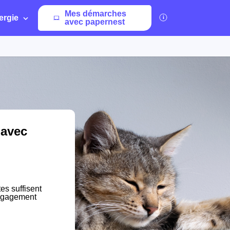
Mes démarches
ergie
avec papernest