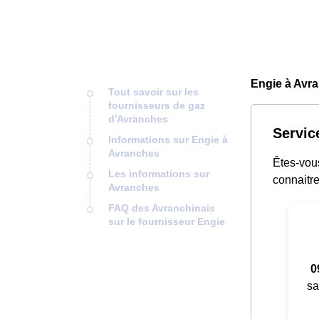
Engie à Avra
Tout savoir sur les
fournisseurs de gaz
d'Avranches
Servic
Informations sur Engie à
Avranches
Êtes-vou
Les informations sur
connaitre
Avranches
FAQ des Avranchinais
sur le fournisseur Engie
0
sa