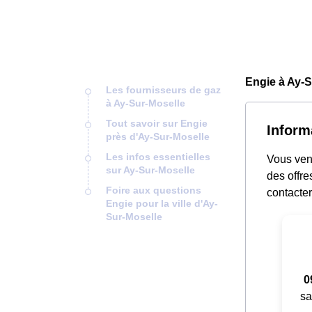
Engie à Ay-S
Les fournisseurs de gaz
à Ay-Sur-Moselle
Tout savoir sur Engie
Inform
près d'Ay-Sur-Moselle
Les infos essentielles
Vous ven
sur Ay-Sur-Moselle
des offre
Foire aux questions
contacter
Engie pour la ville d'Ay-
Sur-Moselle
0
sa