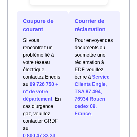
Coupure de
Courrier de
courant
réclamation
Si vous
Pour envoyer des
rencontrez un
documents ou
problème lié à
soumettre une
votre réseau
réclamation à
électrique,
EDF, veuillez
contactez Enedis
écrire à
Service
au
09 726 750 +
Clients Engie,
n° de votre
TSA 87 494,
département
. En
76934 Rouen
cas d'urgence
cedex 09,
gaz, veuillez
France
.
contacter GRDF
au
0.800.47.33.33
.