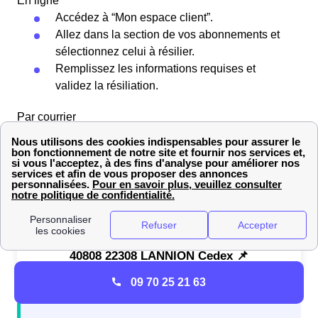
En ligne
Accédez à “Mon espace client”.
Allez dans la section de vos abonnements et
sélectionnez celui à résilier.
Remplissez les informations requises et
validez la résiliation.
Par courrier
Vous devez
rédiger une lettre de résiliation
de votre
contrat Engie à Bavay (59570).
Une fois votre lettre de résiliation rédigée, adressez
votre courrier recommandé avec accusé de réception à :
📌 Engie Service Clients Résiliation TSA
40808 22308 LANNION Cedex 📌
09 70 25 21 63