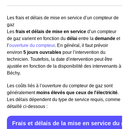
domicile au réseau de gaz. La demande de
raccordement doit être faite auprès de
GRDF
, le
Pour un
logement déjà habité
, où le raccordement et le
gestionnaire du réseau. Le coût et le délai de
Les frais et délais de mise en service d’un compteur de
certificat Qualigaz sont déjà en place, il est nécessaire
raccordement varient en fonction de la
distance
entre le
gaz
de
mettre le compteur de gaz à son nom
en
logement et le réseau, et peuvent aller jusqu'à
2 mois
.
Les
frais et délais de mise en service
d’un compteur
souscrivant un contrat d’énergie avec un fournisseur,
de gaz varient en fonction du
délai
entre la
demande
et
même si le gaz n'a pas été coupé. Cette
procédure
Une fois le raccordement effectué, le logement doit
l’
ouverture du compteur
. En général, il faut prévoir
obligatoire
implique la
souscription
à un
abonnement
obtenir un certificat
Qualigaz
de la part d'un organisme
environ
5 jours ouvrables
pour l’intervention du
de gaz
pour bénéficier du service.
agréé. Ce certificat
atteste
que l’installation intérieure
technicien. Toutefois, la date d'intervention peut être
est conforme aux normes en vigueur. Sans ce certificat,
ajustée en fonction de la disponibilité des intervenants à
Si le gaz a été coupé :
les résidents de Béchy ne pourront pas souscrire une
Béchy.
offre de gaz avec Engie ou un autre fournisseur.
Choisir un fournisseur de gaz.
Les coûts liés à l’ouverture du compteur de gaz sont
Contacter le fournisseur pour souscrire un contrat et
Les étapes suivantes pour les habitantes de Béchy et
généralement
moins élevés que ceux de l'électricité
.
planifier un rendez-vous pour la mise en service.
les habitants de Béchy de la région Grand Est sont :
Les délais dépendent du type de service requis, comme
Fixer une date pour l’intervention du technicien.
détaillé ci-dessous :
Contacter
Engie
ou un autre fournisseur de gaz
Pour la mise en service lors de la souscription du
pour souscrire un contrat.
contrat, les documents nécessaires incluent :
Frais et délais de la mise en service du ga
Fournir le
numéro de leur compteur de gaz
(PCE)