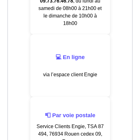
09.73.76.46.78
, du lundi au
samedi de 08h00 à 21h00 et
le dimanche de 10h00 à
18h00
💻 En ligne
via l’espace client Engie
📮 Par voie postale
Service Clients Engie, TSA 87
494, 76934 Rouen cedex 09,