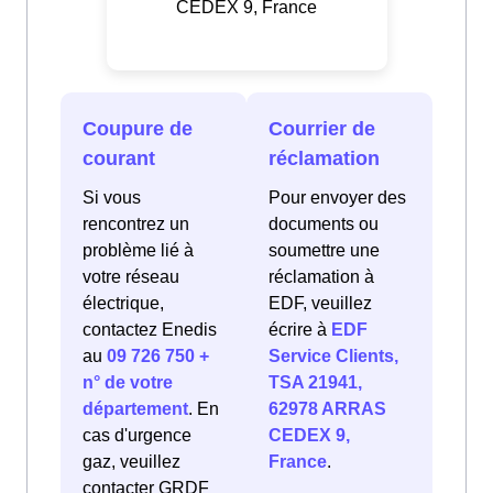
CEDEX 9, France
Coupure de
Courrier de
courant
réclamation
Si vous
Pour envoyer des
rencontrez un
documents ou
problème lié à
soumettre une
votre réseau
réclamation à
électrique,
EDF, veuillez
contactez Enedis
écrire à
EDF
au
09 726 750 +
Service Clients,
n° de votre
TSA 21941,
département
. En
62978 ARRAS
cas d'urgence
CEDEX 9,
gaz, veuillez
France
.
contacter GRDF