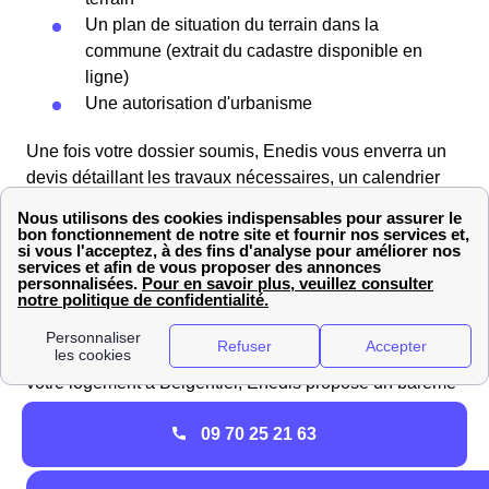
Un plan de situation du terrain dans la
commune (extrait du cadastre disponible en
ligne)
Une autorisation d'urbanisme
Une fois votre dossier soumis, Enedis vous enverra un
devis détaillant les travaux nécessaires, un calendrier
prévisionnel, ainsi que les coordonnées du
professionnel Enedis Var dédié à votre projet. Vous
aurez trois mois pour accepter le devis et verser un
acompte. Après cela, les travaux de raccordement seront
réalisés.
Pour obtenir une estimation du coût du raccordement de
votre logement à Belgentier, Enedis propose un barème
tarifaire pour les raccordements. Vous pouvez consulter
09 70 25 21 63
les tarifs dans le tableau ci-dessous :