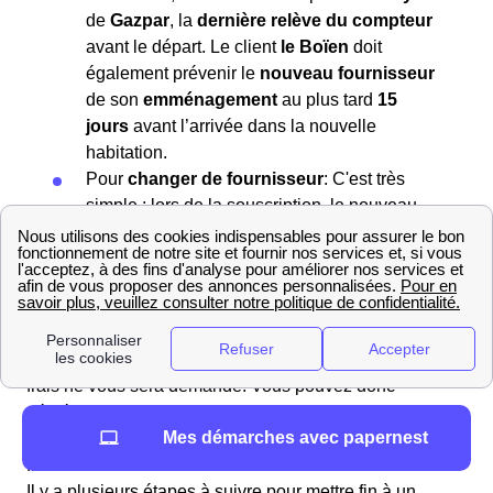
de
Gazpar
, la
dernière relève du compteur
avant le départ. Le client
le Boïen
doit
également prévenir le
nouveau fournisseur
de son
emménagement
au plus tard
15
jours
avant l’arrivée dans la nouvelle
habitation.
Pour
changer de fournisseur
: C'est très
simple : lors de la souscription, le nouveau
fournisseur se charge de contacter l'ancien
fournisseur et de gérer la résiliation pour
vous.
Si vous êtes un particulier,
résilier votre contrat de gaz
ou
d’électricité
se fera à
frais… nuls
! En effet, aucun
frais ne vous sera demandé. Vous pouvez donc
déménager ou effectuer un changement de fournisseur
Mes démarches avec papernest
d’énergie en toute sérénité, sans vous soucier de vos
finances.
Il y a plusieurs étapes à suivre pour mettre fin à un