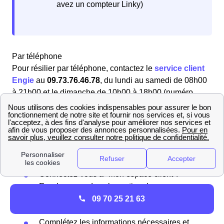
avez un compteur Linky)
Par téléphone
Pour résilier par téléphone, contactez le
service client
Engie
au
09.73.76.46.78
, du lundi au samedi de 08h00
à 21h00 et le dimanche de 10h00 à 18h00 (numéro
gratuit). Les conseillers vous assisteront dans vos
démarches pour votre logement à Libourne (33500).
En ligne
Vous pouvez également résilier en ligne via votre
espace client sur le site Engie. Suivez ces étapes :
Connectez-vous à "Mon espace client".
Rendez-vous dans la section de vos
abonnements et choisissez celui que vous
09 70 25 21 63
souhaitez résilier.
Complétez les informations nécessaires et