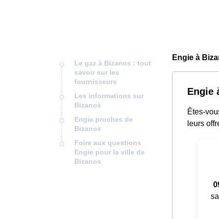
Engie à Biza
Le gaz à Bizanos : tout
savoir sur les
fournisseurs
Engie à
Les informations sur
Bizanos
Êtes-vou
Engie proches de
leurs offr
Bizanos
Foire aux questions
Engie pour la ville de
Bizanos
0
sa