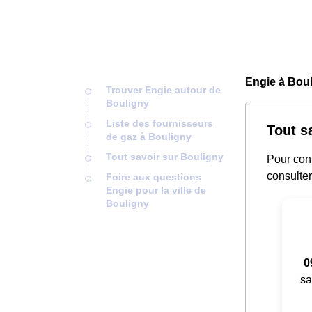
Engie à Boul
Trouver Engie autour de
Bouligny
Liste des fournisseurs
Tout s
de gaz à Bouligny
Tout savoir sur Bouligny
Pour cont
consulter
Foire aux questions
Engie pour la ville de
Bouligny
0
sa