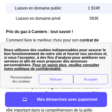
Liaison en domaine public
1 924€
Liaison en domaine privé
583€
Prix du gaz à Camiers : tout savoir !
Comment faire le meilleur choix pour son
contrat de
gaz à Camiers
? La clé est de bien comprendre la
grille
tarifaire
, qui englobe les
zones tarifaires
de votre
région Nord-Pas-De-Calais, le
coût de l’abonnement
,
et les
classes de consommation
. En tenant compte de
ces facteurs, vous pourrez sélectionner le
contrat de
gaz
qui répond le mieux à vos besoins.
Pour bien comprendre la
grille tarifaire de Camiers
, il
est essentiel de connaître le concept de
zone tarifaire
.
Mes démarches avec papernest
Les
classes de consommation
jouent également un
rôle important dans la compréhension de la grille