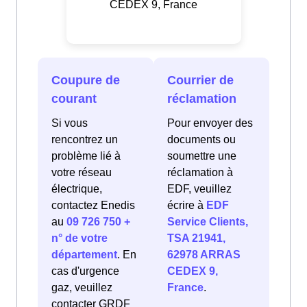
CEDEX 9, France
Coupure de
Courrier de
courant
réclamation
Si vous
Pour envoyer des
rencontrez un
documents ou
problème lié à
soumettre une
votre réseau
réclamation à
électrique,
EDF, veuillez
contactez Enedis
écrire à
EDF
au
09 726 750 +
Service Clients,
n° de votre
TSA 21941,
département
. En
62978 ARRAS
cas d'urgence
CEDEX 9,
gaz, veuillez
France
.
contacter GRDF