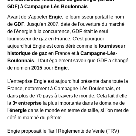
ville de Campagne-Lès-Boulonnais entière. Dans
nécessaire pour le logement situé dans la région Nord-
GDF) à Campagne-Lès-Boulonnais
ce cas, il est conseillé d'
attendre environ vingt
Pas-De-Calais.
minutes
avant de
contacter Enedis
.
Avant de s'appeler
Engie
, le fournisseur portait le nom
de
GDF
. Jusqu'en 2007, date de l'ouverture du marché
de l'énergie à la concurrence, GDF était le seul
Les coupures d'électricité peuvent parfois être dues
fournisseur de gaz en France. C'est pourquoi
à une
facture impayée auprès de votre
Lors d'une intervention, il faudra attendre
aujourd'hui Engie est considéré comme le
fournisseur
fournisseur
. Celui-ci a le droit de demander la
l'arrivée d'un technicien Engie Nord-Pas-De-
historique de gaz
en France et
à Campagne-Lès-
réduction
ou la
suspension
de votre fourniture
Calais. Pendant ce temps, l'opérateur vous
Boulonnais
. Il faut également savoir que GDF a changé
d'énergie après plusieurs rappels de paiement.
donnera des instructions à suivre.
de nom en
2015
pour
Engie
.
Dans ce cas, il est nécessaire de contacter
directement le service client de votre fournisseur
L'entreprise Engie est aujourd'hui présente dans toute la
pour connaître les étapes à suivre.
France, notamment à Campagne-Lès-Boulonnais, et
Une
surcharge électrique
peut également être
dans plus de 70 pays à travers le monde. Cela fait d'elle
responsable de la coupure, souvent causée par un
la
3ᵉ entreprise
la plus importante dans le domaine de
trop grand nombre d'appareils branchés en même
l'
énergie
dans le monde en terme de taille, si l'on met de
temps ou une prise défectueuse.
côté le marché du pétrole.
Engie proposait le Tarif Réglementé de Vente (TRV)