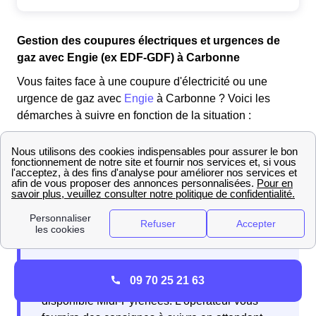
Gestion des coupures électriques et urgences de
gaz avec Engie (ex EDF-GDF) à Carbonne
Vous faites face à une coupure d'électricité ou une
urgence de gaz avec
Engie
à Carbonne ? Voici les
démarches à suivre en fonction de la situation :
Si vous faites face à une fuite de gaz dans votre
logement à Carbonne, suivez simplement les étapes
suivantes :
Étape 1 :
Pour commencer,
ouvrez toutes
les fenêtres de votre domicile
le Carbonnais afin de
En cas d'intervention, vous devrez patienter
ventiler les lieux.
Étape 2 :
Pensez à
couper le gaz
09 70 25 21 63
jusqu'à l'arrivée d'un technicien Engie
pour éviter tout danger potentiel dans votre habitation.
disponible Midi-Pyrénées. L'opérateur vous
Étape 3 :
Ne manipulez aucun appareil électrique à