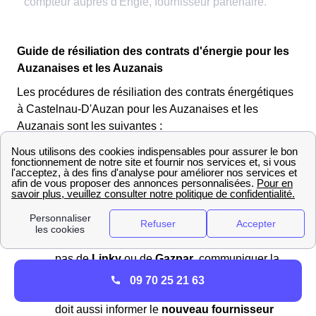
Guide de résiliation des contrats d'énergie pour les
Auzanaises et les Auzanais
Les procédures de résiliation des contrats énergétiques
à Castelnau-D'Auzan pour les Auzanaises et les
Auzanais sont les suivantes :
Lors d'un
déménagement
: Afin d'éviter toute
facture supplémentaire
, il est crucial de
prévenir l’ancien fournisseur
de votre
départ. Vous devez fournir une
nouvelle
adresse
pour la
facture de clôture
, spécifier
une
date de fin de contrat
, et, si vous n'avez
pas de
Linky
ou de
Gazpar
, communiquer la
dernière relève du compteur
avant votre
09 70 25 21 63
départ. Le client
Auzanaises ou l'Auzanais
doit aussi informer le
nouveau fournisseur