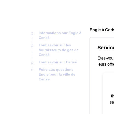
Engie à Ceri
Informations sur Engie à
Cerisé
Tout savoir sur les
Servic
fournisseurs de gaz de
Cerisé
Êtes-vou
Tout savoir sur Cerisé
leurs offr
Foire aux questions
Engie pour la ville de
Cerisé
0
sa