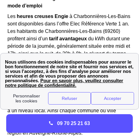
mode d’emploi
Les
heures creuses Engie
à Charbonnières-Les-Bains
sont disponibles dans l’offre Elec Référence Verte 1 an.
Les habitants de Charbonnières-Les-Bains (69260)
profitent ainsi d’un
tarif avantageux
du kWh durant une
période de la journée, généralement située entre midi et
17h, ainsi que la nuit, de 20h à 8h, la plupart du temps.
Cependant, si les Charbonnoises et les Charbonnois
consomment leur électricité durant les heures pleines,
ces derniers
risquent de payer le kWh à un prix plus
élevé.
Les heures pleines et creuses sont
définies par Enedis
,
à un niveau local. Ainsi chaque commune ou ville
comme Charbonnières-Les-Bains aura potentiellement
09 70 25 21 63
des
plages horaires différentes
que d’autres villes en
région en Auvergne-Rhône-Alpes.