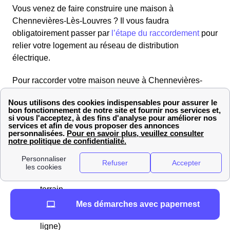
Vous venez de faire construire une maison à
Chennevières-Lès-Louvres ? Il vous faudra
obligatoirement passer par
l’étape du raccordement
pour
relier votre logement au réseau de distribution
électrique.
Pour raccorder votre maison neuve à Chennevières-
Lès-Louvres (Val-d'Oise) au réseau d'électricité,
commencez par transmettre votre demande en ligne à
Enedis. Vous devrez déposer un dossier comprenant
plusieurs informations essentielles :
La puissance électrique maximale souhaitée
La date limite de votre besoin en électricité
Un plan aérien et des photographies du
terrain
Un plan de situation du terrain dans la
Mes démarches avec papernest
commune (extrait du cadastre disponible en
ligne)