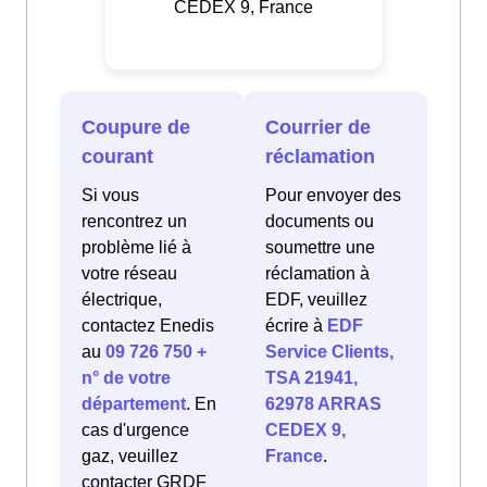
CEDEX 9, France
Coupure de
Courrier de
courant
réclamation
Si vous
Pour envoyer des
rencontrez un
documents ou
problème lié à
soumettre une
votre réseau
réclamation à
électrique,
EDF, veuillez
contactez Enedis
écrire à
EDF
au
09 726 750 +
Service Clients,
n° de votre
TSA 21941,
département
. En
62978 ARRAS
cas d'urgence
CEDEX 9,
gaz, veuillez
France
.
contacter GRDF