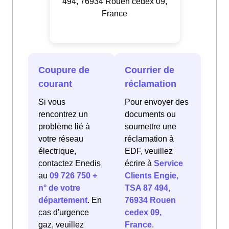
494, 76934 Rouen cedex 09,
France
Coupure de
Courrier de
courant
réclamation
Si vous
Pour envoyer des
rencontrez un
documents ou
problème lié à
soumettre une
votre réseau
réclamation à
électrique,
EDF, veuillez
contactez Enedis
écrire à
Service
au
09 726 750 +
Clients Engie,
n° de votre
TSA 87 494,
département
. En
76934 Rouen
cas d'urgence
cedex 09,
gaz, veuillez
France
.