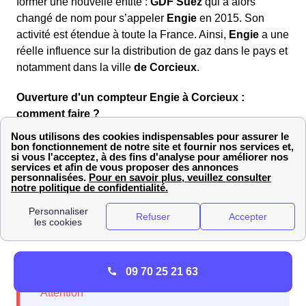
former une nouvelle entité :
GDF Suez
qui a alors
changé de nom pour s’appeler
Engie
en 2015. Son
activité est étendue à toute la France. Ainsi,
Engie
a une
réelle influence sur la distribution de gaz dans le pays et
notamment dans la ville
de Corcieux
.
Ouverture d'un compteur Engie à Corcieux :
comment faire ?
Vous souhaitez ouvrir un compteur professionnel Engie
à Corcieux ? Voici la marche à suivre : téléphonez à
Engie ou le fournisseur de votre choix afin de planifier
avec eux cette ouverture de compteur. D'autres
fournisseurs proposent des compteurs professionnels,
vous avez juste à choisir l'offre la plus adaptée aux
besoins de votre société.
09 70 25 21 63