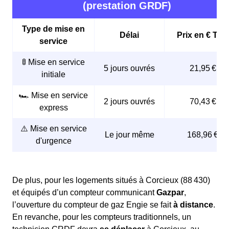
le gaz soit disponible dès le premier jour.
(prestation GRDF)
souscrire une offre de gaz avec Engie ou tout autre
fournisseur.
Type de mise en
Délai
Prix en € TTC
Enfin, la dernière étape pour les Forfelaises et les
service
Forfelets de la région Grand Est est de :
🚦 Mise en service
5 jours ouvrés
21,95 €
initiale
Contacter
Engie
ou un autre fournisseur de gaz
naturel pour souscrire une offre.
🏎️ Mise en service
Fournir le
numéro de leur compteur de gaz
(PCE)
2 jours ouvrés
70,43 €
express
ainsi que la
date
souhaitée pour l’ouverture du
compteur de gaz.
⚠️ Mise en service
Le jour même
168,96 €
d'urgence
Engie ou le fournisseur choisi se chargera alors de
contacter GRDF pour
organiser la mise en service
du
compteur de gaz.
De plus, pour les logements situés à Corcieux (88 430)
et équipés d’un compteur communicant
Gazpar
,
l’ouverture du compteur de gaz Engie se fait
à distance
.
En revanche, pour les compteurs traditionnels, un