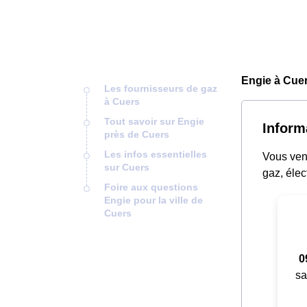
Engie à Cuer
Les fournisseurs de gaz
à Cuers
Tout savoir sur Engie
Inform
près de Cuers
Les infos essentielles
Vous vene
sur Cuers
gaz, élec
Foire aux questions
Engie pour la ville de
Cuers
0
sa