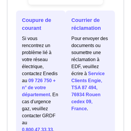
Coupure de
Courrier de
courant
réclamation
Si vous
Pour envoyer des
rencontrez un
documents ou
problème lié à
soumettre une
votre réseau
réclamation à
électrique,
EDF, veuillez
contactez Enedis
écrire à
Service
au
09 726 750 +
Clients Engie,
n° de votre
TSA 87 494,
département
. En
76934 Rouen
cas d'urgence
cedex 09,
gaz, veuillez
France
.
contacter GRDF
au
0.800.47.33.33
.