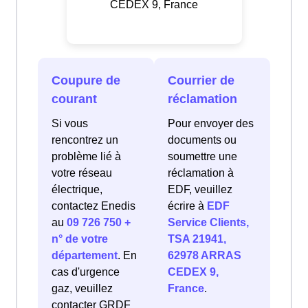
CEDEX 9, France
Coupure de
Courrier de
courant
réclamation
Si vous
Pour envoyer des
rencontrez un
documents ou
problème lié à
soumettre une
votre réseau
réclamation à
électrique,
EDF, veuillez
contactez Enedis
écrire à
EDF
au
09 726 750 +
Service Clients,
n° de votre
TSA 21941,
département
. En
62978 ARRAS
cas d'urgence
CEDEX 9,
gaz, veuillez
France
.
contacter GRDF