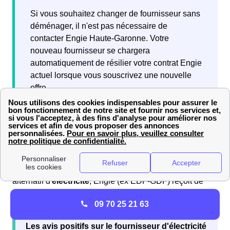
Si vous souhaitez changer de fournisseur sans
déménager, il n'est pas nécessaire de
contacter Engie Haute-Garonne. Votre
nouveau fournisseur se chargera
automatiquement de résilier votre contrat Engie
actuel lorsque vous souscrivez une nouvelle
offre.
Quels sont les avis sur Engie (ex EDF-GDF) à
Eaunes?
En tant que fournisseur historique de
gaz
et fournisseur
alternatif d'
électricité
, Engie (ex EDF-GDF) reçoit de
nombreux avis de la part de ses
abonnés à Eaunes
.
09 70 25 21 63
Les
avis positifs
sur le fournisseur d'électricité