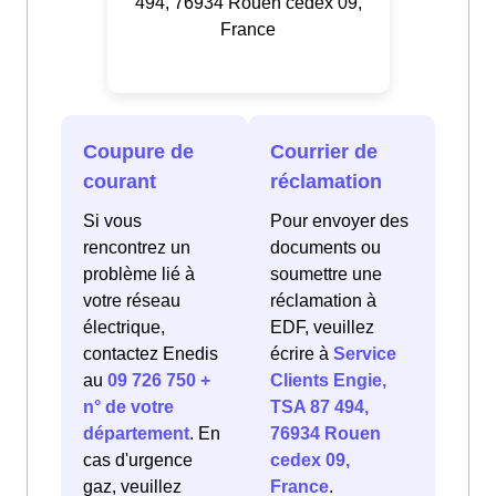
494, 76934 Rouen cedex 09,
France
Coupure de
Courrier de
courant
réclamation
Si vous
Pour envoyer des
rencontrez un
documents ou
problème lié à
soumettre une
votre réseau
réclamation à
électrique,
EDF, veuillez
contactez Enedis
écrire à
Service
au
09 726 750 +
Clients Engie,
n° de votre
TSA 87 494,
département
. En
76934 Rouen
cas d'urgence
cedex 09,
gaz, veuillez
France
.