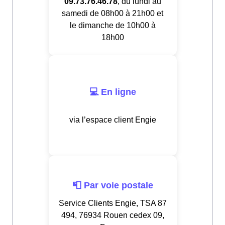
09.73.76.46.78
, du lundi au
samedi de 08h00 à 21h00 et
le dimanche de 10h00 à
18h00
💻 En ligne
via l’espace client Engie
📮 Par voie postale
Service Clients Engie, TSA 87
494, 76934 Rouen cedex 09,