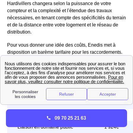
Hardivillers changera selon la puissance de votre
compteur et la complexité et l'étendue des travaux
nécessaires, en tenant compte des spécificités du terrain
et de la distance entre votre logement et le réseau de
distribution.
Pour vous donner une idée des coûts, Enedis met à
disposition un barème tarifaire pour les raccordements.
Les tarifs sont disponibles dans le tableau ci-dessous :
Grille tarifaire pour un branchement au résea
électrique par Enedis inf. 36kVA
🔌 Type de branchement
Prix HT en €
Branchement complet
2 304€
09 70 25 21 63
Liaison en domaine public
1 924€