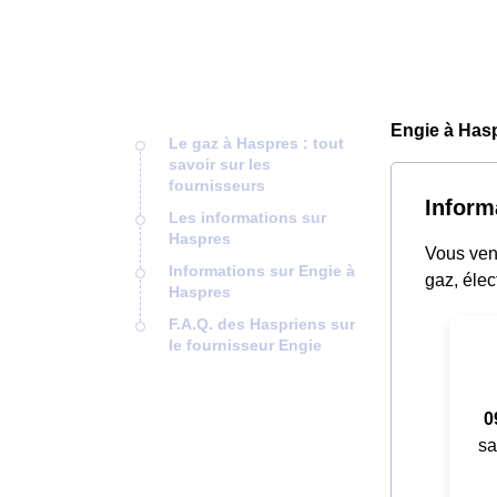
Engie à Hasp
Le gaz à Haspres : tout
savoir sur les
fournisseurs
Inform
Les informations sur
Haspres
Vous ven
Informations sur Engie à
gaz, élec
Haspres
F.A.Q. des Haspriens sur
le fournisseur Engie
0
sa