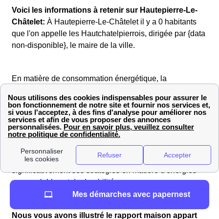
Voici les informations à retenir sur Hautepierre-Le-
Châtelet:
À Hautepierre-Le-Châtelet il y a 0 habitants
que l'on appelle les Hautchatelpierrois, dirigée par {data
non-disponible}, le maire de la ville.
En matière de consommation énergétique, la
consommation moyenne d'électricité à Hautepierre-Le-
Châtelet s'élève à
9 703
et la consommation moyenne
de gaz à
7 810
.
À Hautepierre-Le-Châtelet bénéficie de
1845 heures
par an
heures d'ensoleillement par an, ce qui influence
significativement ses stratégies en matière d'énergies
renouvelables et de durabilité.
Mes démarches avec papernest
Nous vous avons illustré le rapport maison appart