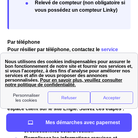
Relevé de compteur (non obligatoire si
vous possédez un compteur Linky)
Par téléphone
Pour résilier par téléphone, contactez le
service
client Engie
au
09.73.76.46.78
, du lundi au samedi de
08h00 à 21h00 et le dimanche de 10h00 à 18h00
(numéro gratuit). Les conseillers vous assisteront
dans vos démarches pour votre logement à Houlle
(62910).
En ligne
Vous pouvez également résilier en ligne via votre
espace client sur le site Engie. Suivez ces étapes :
Accédez à “Mon espace client”.
Mes démarches avec papernest
Allez dans la section de vos abonnements
et sélectionnez celui à résilier.