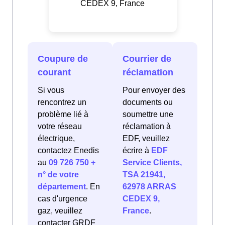
CEDEX 9, France
Coupure de
Courrier de
courant
réclamation
Si vous
Pour envoyer des
rencontrez un
documents ou
problème lié à
soumettre une
votre réseau
réclamation à
électrique,
EDF, veuillez
contactez Enedis
écrire à
EDF
au
09 726 750 +
Service Clients,
n° de votre
TSA 21941,
département
. En
62978 ARRAS
cas d'urgence
CEDEX 9,
gaz, veuillez
France
.
contacter GRDF