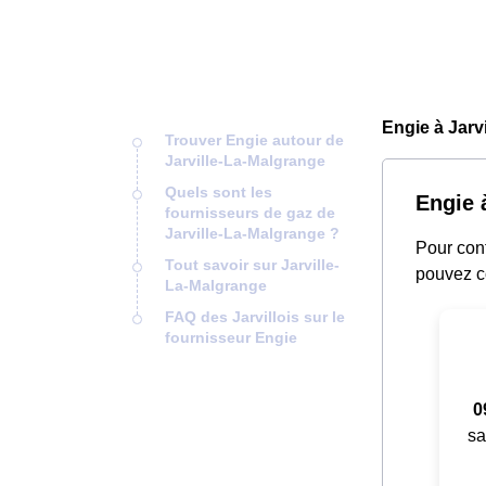
Engie à Jarv
Trouver Engie autour de
Jarville-La-Malgrange
Quels sont les
Engie à
fournisseurs de gaz de
Jarville-La-Malgrange ?
Pour cont
Tout savoir sur Jarville-
pouvez c
La-Malgrange
FAQ des Jarvillois sur le
fournisseur Engie
0
sa