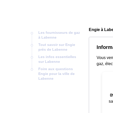
Engie à Lab
Les fournisseurs de gaz
à Labenne
Tout savoir sur Engie
Inform
près de Labenne
Les infos essentielles
Vous ven
sur Labenne
gaz, élec
Foire aux questions
Engie pour la ville de
Labenne
0
sa