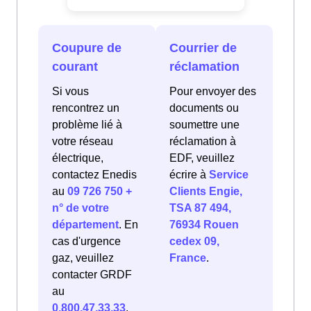
Coupure de
Courrier de
courant
réclamation
Si vous
Pour envoyer des
rencontrez un
documents ou
problème lié à
soumettre une
votre réseau
réclamation à
électrique,
EDF, veuillez
contactez Enedis
écrire à
Service
au
09 726 750 +
Clients Engie,
n° de votre
TSA 87 494,
département
. En
76934 Rouen
cas d'urgence
cedex 09,
gaz, veuillez
France
.
contacter GRDF
au
0.800.47.33.33
.