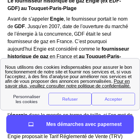
Le fournisseur historique de gaz Engie (ex EDF-
GDF) au Touquet-Paris-Plage
Avant de s'appeler
Engie
, le fournisseur portait le nom
de
GDF
. Jusqu'en 2007, date de l'ouverture du marché
de l'énergie à la concurrence, GDF était le seul
fournisseur de gaz en France. C'est pourquoi
aujourd'hui Engie est considéré comme le
fournisseur
historique de gaz
en France et
au Touquet-Paris-
Plage
. Il faut également savoir que GDF a changé de
nom en
2015
pour
Engie
.
L'entreprise Engie est aujourd'hui présente dans toute la
France, notamment au Touquet-Paris-Plage, et dans
plus de 70 pays à travers le monde. Cela fait d'elle la
3ᵉ
entreprise
la plus importante dans le domaine de
l'
énergie
dans le monde en terme de taille, si l'on met de
côté le marché du pétrole.
Mes démarches avec papernest
Engie proposait le Tarif Réglementé de Vente (TRV)