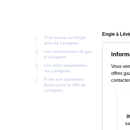
Engie à Lévi
Tout savoir sur Engie
près de Lévignen
Les fournisseurs de gaz
Inform
à Lévignen
Les infos essentielles
Vous ven
sur Lévignen
offres ga
Foire aux questions
contacter
Engie pour la ville de
Lévignen
0
sa