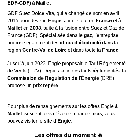
EDF-GDF) à Maillet
conseillé d'
attendre environ vingt minutes
avant
disponible
24h/24 et 7j/7
pour réaliser un diagnostic à
de
contacter Enedis
.
GDF Suez Dolce Vita, qui a changé de nom en avril
distance, déterminer la nature du problème, et organiser
2015 pour devenir
Engie
, a vu le jour en
France
et
à
une intervention de sécurité si besoin pour le logement
Maillet
en
2008
, suite à la fusion entre Suez et Gaz de
situé dans la région Centre.
Les coupures d'électricité peuvent parfois être dues
France (GDF). Spécialisée dans le
gaz
, l'entreprise
à une
facture impayée auprès de votre
propose également des
offres d'électricité
dans la
fournisseur
. Celui-ci a le droit de demander la
région
Centre-Val de Loire
et dans toute la
France
.
réduction
ou la
suspension
de votre fourniture
d'énergie après plusieurs rappels de paiement.
Jusqu'à juin 2023, Engie proposait le Tarif Réglementé
Lors d'une intervention, il faudra attendre
Dans ce cas, il est nécessaire de contacter
de Vente (TRV). Depuis la fin des tarifs réglementés, la
l'arrivée d'un technicien Engie Centre. Pendant
directement le service client de votre fournisseur
Commission de Régulation de l'Énergie
(CRE)
ce temps, l'opérateur vous donnera des
pour connaître les étapes à suivre.
propose un
prix repère
.
instructions à suivre.
Une
surcharge électrique
peut également être
responsable de la coupure, souvent causée par un
trop grand nombre d'appareils branchés en même
Pour plus de renseignements sur les offres Engie
à
temps ou une prise défectueuse.
Maillet
, susceptibles d'évoluer chaque mois, vous
pouvez visiter le
site d'Engie
.