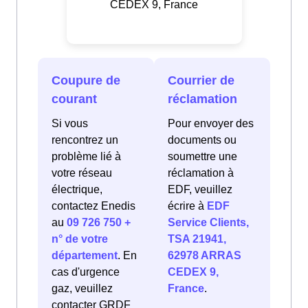
CEDEX 9, France
Coupure de
Courrier de
courant
réclamation
Si vous
Pour envoyer des
rencontrez un
documents ou
problème lié à
soumettre une
votre réseau
réclamation à
électrique,
EDF, veuillez
contactez Enedis
écrire à
EDF
au
09 726 750 +
Service Clients,
n° de votre
TSA 21941,
département
. En
62978 ARRAS
cas d'urgence
CEDEX 9,
gaz, veuillez
France
.
contacter GRDF