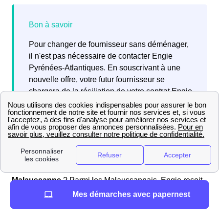
Pour changer de fournisseur sans déménager,
il n'est pas nécessaire de contacter Engie
Pyrénées-Atlantiques. En souscrivant à une
nouvelle offre, votre futur fournisseur se
chargera de la résiliation de votre contrat Engie
en cours.
Que penser d'Engie (ex EDF-GDF) à Malaussanne ?
Quels sont les avis sur Engie dans la ville
de
Malaussanne
? Parmi les Malaussannais, Engie reçoit
différents
retours
,
positifs
comme
négatifs
,
Mes démarches avec papernest
principalement sur les aspects suivants :