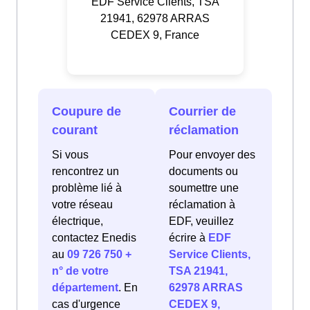
EDF Service Clients, TSA
21941, 62978 ARRAS
CEDEX 9, France
Coupure de
Courrier de
courant
réclamation
Si vous
Pour envoyer des
rencontrez un
documents ou
problème lié à
soumettre une
votre réseau
réclamation à
électrique,
EDF, veuillez
contactez Enedis
écrire à
EDF
au
09 726 750 +
Service Clients,
n° de votre
TSA 21941,
département
. En
62978 ARRAS
cas d'urgence
CEDEX 9,