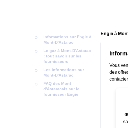
Engie à Mont
Informations sur Engie à
Mont-D'Astarac
Le gaz à Mont-D'Astarac
Inform
: tout savoir sur les
fournisseurs
Vous ven
Les informations sur
des offre
Mont-D'Astarac
contacter
FAQ des Mont-
d'Astaracais sur le
fournisseur Engie
0
sa