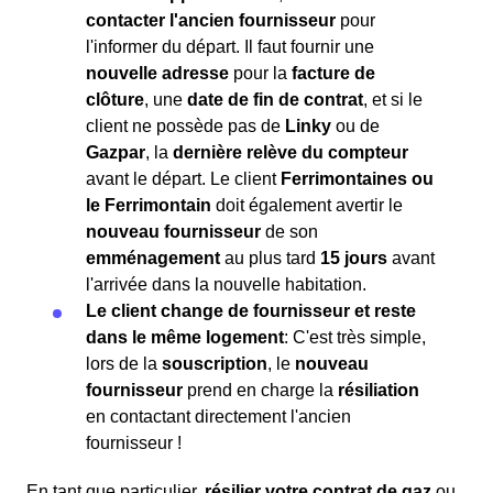
contacter l'ancien fournisseur
pour
l'informer du départ. Il faut fournir une
nouvelle adresse
pour la
facture de
clôture
, une
date de fin de contrat
, et si le
client ne possède pas de
Linky
ou de
Gazpar
, la
dernière relève du compteur
avant le départ. Le client
Ferrimontaines ou
le Ferrimontain
doit également avertir le
nouveau fournisseur
de son
emménagement
au plus tard
15 jours
avant
l'arrivée dans la nouvelle habitation.
Le client change de fournisseur et reste
dans le même logement
: C'est très simple,
lors de la
souscription
, le
nouveau
fournisseur
prend en charge la
résiliation
en contactant directement l'ancien
fournisseur !
En tant que particulier,
résilier votre contrat de gaz
ou