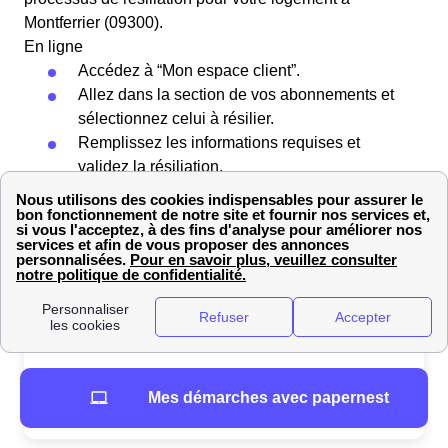
Montferrier (09300).
En ligne
Accédez à “Mon espace client”.
Allez dans la section de vos abonnements et
sélectionnez celui à résilier.
Remplissez les informations requises et
validez la résiliation.
Par courrier
Vous devez
rédiger une lettre de résiliation
de votre
contrat Engie à Montferrier (09300).
Une fois votre lettre de résiliation rédigée, adressez
votre courrier recommandé avec accusé de réception à :
📌 Engie Service Clients Résiliation TSA
Mes démarches avec papernest
40808 22308 LANNION Cedex 📌