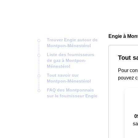
Engie à Mon
Trouver Engie autour de
Montpon-Ménestérol
Liste des fournisseurs
Tout s
de gaz à Montpon-
Ménestérol
Pour cont
Tout savoir sur
pouvez c
Montpon-Ménestérol
FAQ des Montponnais
sur le fournisseur Engie
0
sa