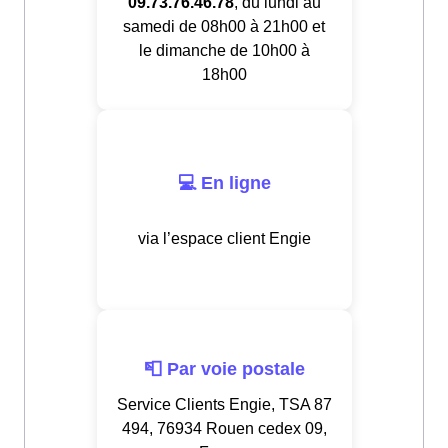
09.73.76.46.78
, du lundi au
samedi de 08h00 à 21h00 et
le dimanche de 10h00 à
18h00
💻 En ligne
via l’espace client Engie
📮 Par voie postale
Service Clients Engie, TSA 87
494, 76934 Rouen cedex 09,