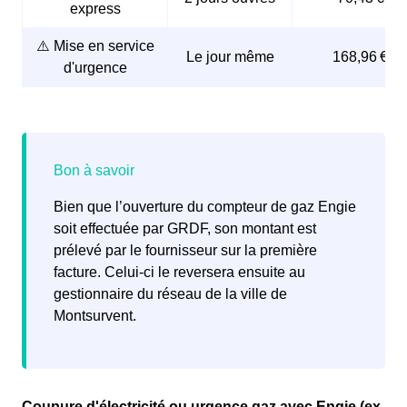
express
ainsi que la
date
souhaitée pour l’ouverture du
compteur de gaz.
⚠️ Mise en service
Le jour même
168,96 €
d'urgence
Engie ou le fournisseur choisi se chargera alors de
contacter GRDF pour
organiser la mise en service
du
compteur de gaz.
Bien que l’ouverture du compteur de gaz Engie
soit effectuée par GRDF, son montant est
prélevé par le fournisseur sur la première
facture. Celui-ci le reversera ensuite au
gestionnaire du réseau de la ville de
Montsurvent.
Coupure d'électricité ou urgence gaz avec Engie (ex