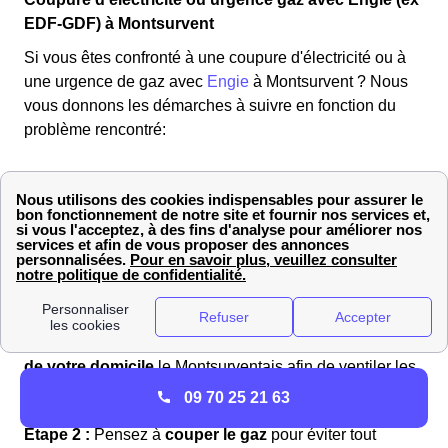
EDF-GDF) à Montsurvent
Si vous êtes confronté à une coupure d'électricité ou à
une urgence de gaz avec
Engie
à Montsurvent ? Nous
vous donnons les démarches à suivre en fonction du
problème rencontré:
En cas de fuite de gaz dans votre habitation à
Montsurvent, voici les étapes à suivre :
Étape 1 :
Pour commencer,
ouvrez toutes les fenêtres
de votre domicile
le Montsurventais afin de ventiler les
lieux.
09 70 25 21 63
Étape 2 :
Pensez à
couper le gaz
pour éviter tout