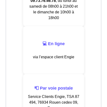
09.73.76.46.78
, du lundi au
samedi de 08h00 à 21h00 et
le dimanche de 10h00 à
18h00
💻 En ligne
via l’espace client Engie
📮 Par voie postale
Service Clients Engie, TSA 87
494, 76934 Rouen cedex 09,