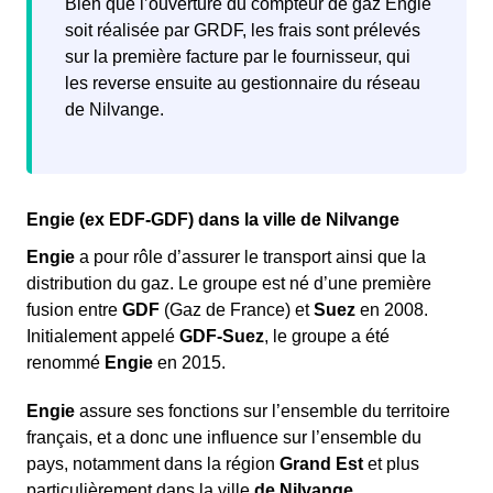
Bien que l’ouverture du compteur de gaz Engie
frais pour la consommation d’énergie de l’ancien
soit réalisée par GRDF, les frais sont prélevés
locataire.
sur la première facture par le fournisseur, qui
les reverse ensuite au gestionnaire du réseau
de Nilvange.
Engie (ex EDF-GDF) dans la ville de Nilvange
Engie
a pour rôle d’assurer le transport ainsi que la
distribution du gaz. Le groupe est né d’une première
fusion entre
GDF
(Gaz de France) et
Suez
en 2008.
Initialement appelé
GDF-Suez
, le groupe a été
renommé
Engie
en 2015.
Engie
assure ses fonctions sur l’ensemble du territoire
français, et a donc une influence sur l’ensemble du
pays, notamment dans la région
Grand Est
et plus
particulièrement dans la ville
de Nilvange
.