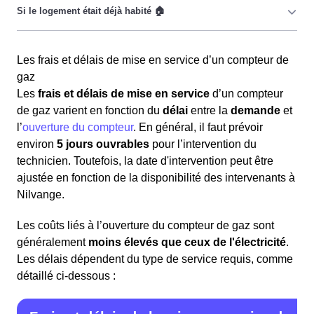
Nilvangeois doivent d’abord
raccorder
leur domicile au
réseau de gaz. La demande de raccordement doit être
faite auprès de
GRDF
, le gestionnaire du réseau. Le
Pour un
logement déjà habité
, où le raccordement et le
coût et le délai de raccordement varient en fonction de la
Les frais et délais de mise en service d’un compteur de
certificat Qualigaz sont déjà en place, il est nécessaire
distance
entre le logement et le réseau, et peuvent aller
gaz
de
mettre le compteur de gaz à son nom
en
jusqu'à
2 mois
.
Les
frais et délais de mise en service
d’un compteur
souscrivant un contrat d’énergie avec un fournisseur,
de gaz varient en fonction du
délai
entre la
demande
et
même si le gaz n'a pas été coupé. Cette
procédure
Une fois le raccordement effectué, le logement doit
l’
ouverture du compteur
. En général, il faut prévoir
obligatoire
implique la
souscription
à un
abonnement
obtenir un certificat
Qualigaz
de la part d'un organisme
environ
5 jours ouvrables
pour l’intervention du
de gaz
pour bénéficier du service.
agréé. Ce certificat
atteste
que l’installation intérieure
technicien. Toutefois, la date d'intervention peut être
est conforme aux normes en vigueur. Sans ce certificat,
ajustée en fonction de la disponibilité des intervenants à
Si le gaz a été coupé :
les résidents de Nilvange ne pourront pas souscrire une
Nilvange.
offre de gaz avec Engie ou un autre fournisseur.
Choisir un fournisseur de gaz.
Les coûts liés à l’ouverture du compteur de gaz sont
Contacter le fournisseur pour souscrire un contrat et
Les étapes suivantes pour les Nilvangeoises et les
généralement
moins élevés que ceux de l'électricité
.
planifier un rendez-vous pour la mise en service.
Nilvangeois de la région Grand Est sont :
Les délais dépendent du type de service requis, comme
Fixer une date pour l’intervention du technicien.
détaillé ci-dessous :
Contacter
Engie
ou un autre fournisseur de gaz
Pour la mise en service lors de la souscription du
pour souscrire un contrat.
contrat, les documents nécessaires incluent :