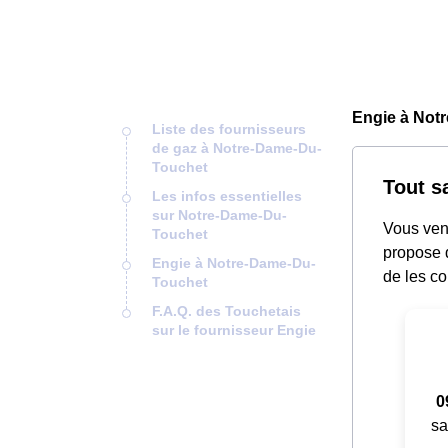
Engie à Not
Liste des fournisseurs
de gaz à Notre-Dame-Du-
Touchet
Tout s
Les infos essentielles
sur Notre-Dame-Du-
Vous ven
Touchet
propose d
Engie à Notre-Dame-Du-
de les co
Touchet
F.A.Q. des Touchetais
sur le fournisseur Engie
0
sa