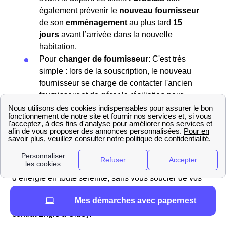
également prévenir le
nouveau fournisseur
de son
emménagement
au plus tard
15
jours
avant l’arrivée dans la nouvelle
habitation.
Pour
changer de fournisseur
: C'est très
simple : lors de la souscription, le nouveau
fournisseur se charge de contacter l'ancien
fournisseur et de gérer la résiliation pour
vous.
Si vous êtes un particulier,
résilier votre contrat de gaz
ou
d’électricité
se fera à
frais… nuls
! En effet, aucun
frais ne vous sera demandé. Vous pouvez donc
déménager ou effectuer un changement de fournisseur
d’énergie en toute sérénité, sans vous soucier de vos
finances.
Mes démarches avec papernest
Il y a plusieurs étapes à suivre pour mettre fin à un
contrat Engie à Orbey.