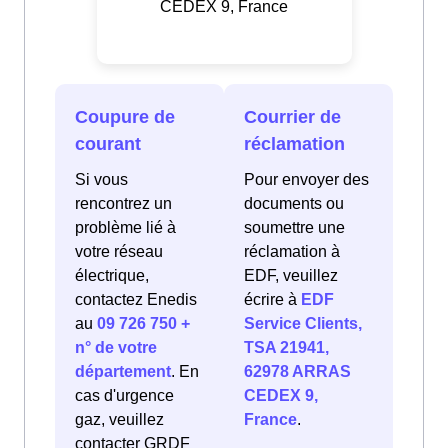
CEDEX 9, France
Coupure de
Courrier de
courant
réclamation
Si vous
Pour envoyer des
rencontrez un
documents ou
problème lié à
soumettre une
votre réseau
réclamation à
électrique,
EDF, veuillez
contactez Enedis
écrire à
EDF
au
09 726 750 +
Service Clients,
n° de votre
TSA 21941,
département
. En
62978 ARRAS
cas d'urgence
CEDEX 9,
gaz, veuillez
France
.
contacter GRDF