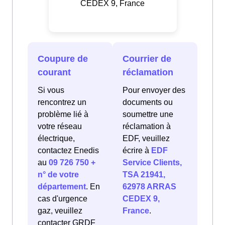
CEDEX 9, France
Coupure de
Courrier de
courant
réclamation
Si vous
Pour envoyer des
rencontrez un
documents ou
problème lié à
soumettre une
votre réseau
réclamation à
électrique,
EDF, veuillez
contactez Enedis
écrire à
EDF
au
09 726 750 +
Service Clients,
n° de votre
TSA 21941,
département
. En
62978 ARRAS
cas d'urgence
CEDEX 9,
gaz, veuillez
France
.
contacter GRDF