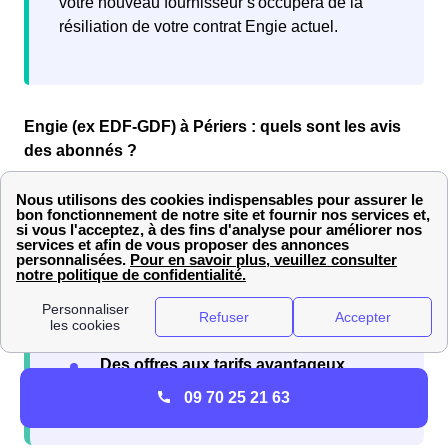
votre nouveau fournisseur s'occupera de la
résiliation de votre contrat Engie actuel.
Engie (ex EDF-GDF) à Périers : quels sont les avis
des abonnés ?
En raison de son statut de
fournisseur historique
, les
avis
sur
Engie à Périers (ex EDF-GDF)
sont nombreux.
Les abonnés chez Engie sont
satisfaits
de leur
fournisseur sur les points suivants :
La présence d'offres vertes
Des offres aux tarifs avantageux
L'expérience du fournisseur
09 70 25 21 63
historique