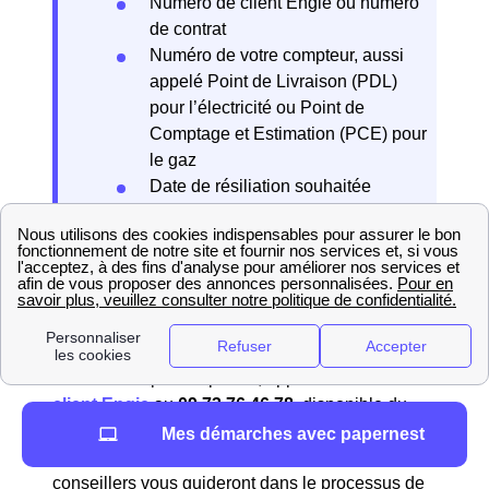
Numéro de client Engie ou numéro
de contrat
Numéro de votre compteur, aussi
appelé Point de Livraison (PDL)
pour l’électricité ou Point de
Comptage et Estimation (PCE) pour
le gaz
Date de résiliation souhaitée
Relevé de compteur (facultatif si
vous disposez d’un compteur Linky)
Par téléphone
Pour résilier par téléphone, appelez le
service
client Engie
au
09.73.76.46.78
, disponible du
lundi au samedi de 08h00 à 21h00 et le
Mes démarches avec papernest
dimanche de 10h00 à 18h00 (appel gratuit). Les
conseillers vous guideront dans le processus de