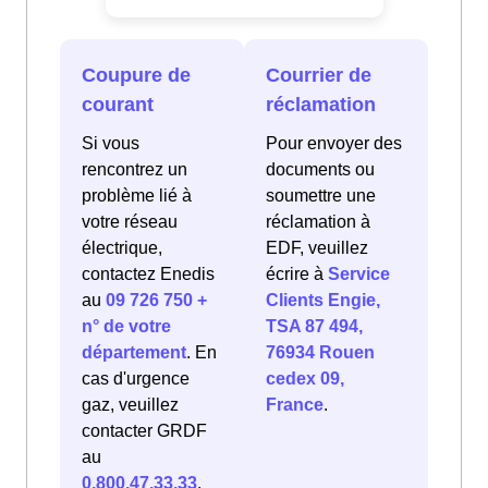
Coupure de
Courrier de
courant
réclamation
Si vous
Pour envoyer des
rencontrez un
documents ou
problème lié à
soumettre une
votre réseau
réclamation à
électrique,
EDF, veuillez
contactez Enedis
écrire à
Service
au
09 726 750 +
Clients Engie,
n° de votre
TSA 87 494,
département
. En
76934 Rouen
cas d'urgence
cedex 09,
gaz, veuillez
France
.
contacter GRDF
au
0.800.47.33.33
.