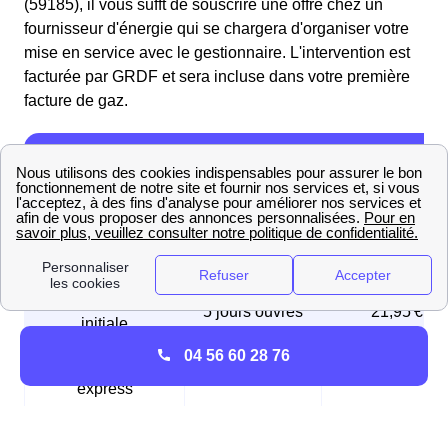
(59185), il vous sufft de souscrire une offre chez un
fournisseur d'énergie qui se chargera d'organiser votre
mise en service avec le gestionnaire. L'intervention est
facturée par GRDF et sera incluse dans votre première
facture de gaz.
Frais et délais de la mise en service du ga
(prestation GRDF)
Type de mise en
Délai
Prix en € TTC
service
🚦 Mise en service
5 jours ouvrés
21,95 €
initiale
04 56 60 28 76
🏎️ Mise en service
2 jours ouvrés
70,43 €
express
⚠️ Mise en service
Le jour même
168,96 €