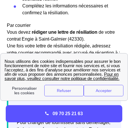
Complétez les informations nécessaires et
confirmez la résiliation.
Par courrier
Vous devez
rédiger une lettre de résiliation
de votre
contrat Engie à Saint-Galmier (42330).
Une fois votre lettre de résiliation rédigée, adressez
votre courrier recommandé avec accusé de réception à :
📌 Engie Service Clients Résiliation TSA
40808 22308 LANNION Cedex 📌
09 70 25 21 63
Pour changer de fournisseur sans déménager,