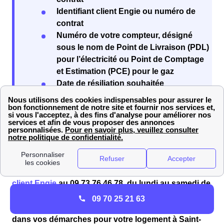
Identifiant client Engie ou numéro de
contrat
Numéro de votre compteur, désigné
sous le nom de Point de Livraison (PDL)
pour l’électricité ou Point de Comptage
et Estimation (PCE) pour le gaz
Date de résiliation souhaitée
Relevé de compteur (non obligatoire si
vous possédez un compteur Linky)
Par téléphone
Pour résilier par téléphone, contactez le
service
client Engie
au
09.73.76.46.78
, du lundi au samedi de
08h00 à 21h00 et le dimanche de 10h00 à 18h00
09 70 25 21 63
(numéro gratuit). Les conseillers vous assisteront
dans vos démarches pour votre logement à Saint-