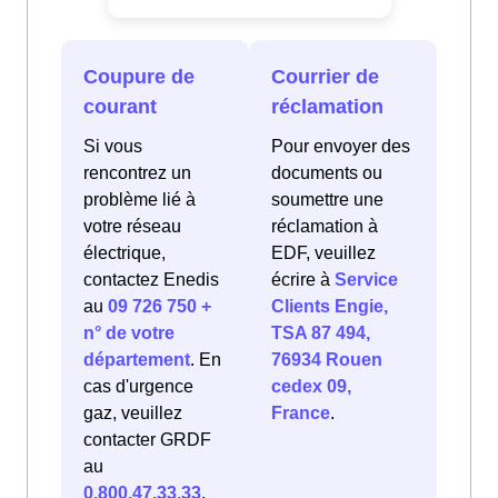
Coupure de
Courrier de
courant
réclamation
Si vous
Pour envoyer des
rencontrez un
documents ou
problème lié à
soumettre une
votre réseau
réclamation à
électrique,
EDF, veuillez
contactez Enedis
écrire à
Service
au
09 726 750 +
Clients Engie,
n° de votre
TSA 87 494,
département
. En
76934 Rouen
cas d'urgence
cedex 09,
gaz, veuillez
France
.
contacter GRDF
au
0.800.47.33.33
.