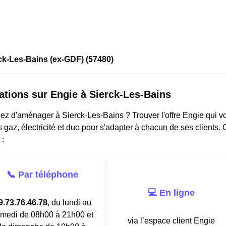
ck-Les-Bains (ex-GDF) (57480)
ations sur Engie à Sierck-Les-Bains
ez d'aménager à Sierck-Les-Bains ? Trouver l'offre Engie qui v
s gaz, électricité et duo pour s'adapter à chacun de ses clients.
 :
📞 Par téléphone
💻 En ligne
9.73.76.46.78
, du lundi au
medi de 08h00 à 21h00 et
via l’espace client Engie