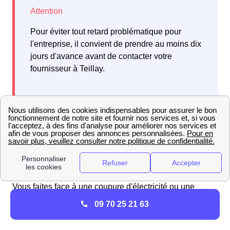
Pour éviter tout retard problématique pour
l'entreprise, il convient de prendre au moins dix
jours d'avance avant de contacter votre
fournisseur à Teillay.
Faites une comparaison des informations entre Teillay et
les villes environnantes. Examinez la procédure pour
qui est une ville à proximité.
Coupures d'électricité et urgences gaz avec Engie
(ex EDF-GDF) à Teillay
Vous faites face à une coupure d'électricité ou une
urgence de gaz avec
Engie
à Teillay ? Voici les
09 70 25 21 63
démarches à suivre en fonction de la situation :