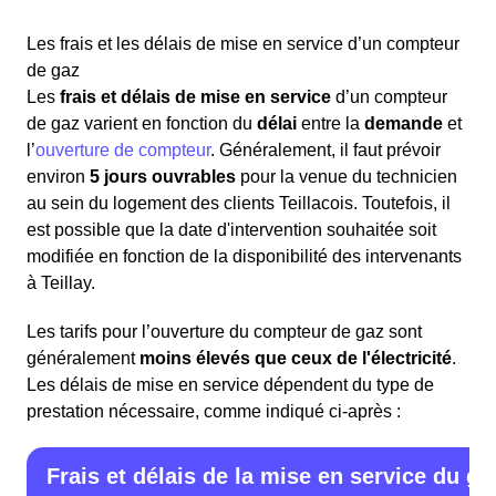
Il est nécessaire de
mettre le compteur de gaz à son
Il convient de contacter
GRDF
pour connecter sa maison
Les frais et les délais de mise en service d’un compteur
nom
par la souscription à un contrat d’énergie auprès
à Teillay au réseau de gaz naturel (gaz de ville). Le délai
de gaz
d’un fournisseur lorsque le client de Teillay (35620)
de raccordement dépend de la
complexité des travaux
Les
frais et délais de mise en service
d’un compteur
emménage dans un logement déjà occupé
et de la
durée
nécessaire pour obtenir les autorisations
de gaz varient en fonction du
délai
entre la
demande
et
précédemment. Cette démarche est nécessaire même si
administratives locales, pouvant atteindre
2 mois
. Après
l’
ouverture de compteur
. Généralement, il faut prévoir
le gaz n'a pas été coupé. Cette
procédure obligatoire
le raccordement, si l'installation intérieure est certifiée
environ
5 jours ouvrables
pour la venue du technicien
implique la
souscription
d'un
abonnement de gaz
afin
conforme au gaz, les clients Teillacois peuvent
au sein du logement des clients Teillacois. Toutefois, il
de bénéficier de cette énergie.
demander à un technicien de GRDF de mettre en
est possible que la date d'intervention souhaitée soit
service le gaz en souscrivant un contrat avec le
modifiée en fonction de la disponibilité des intervenants
Quand le gaz a été coupé, il faut suivre différentes
fournisseur de son choix disponible à Teillay.
à Teillay.
étapes :
Les tarifs pour l’ouverture du compteur de gaz sont
Sélectionner un fournisseur de gaz
généralement
moins élevés que ceux de l'électricité
.
Contacter le fournisseur pour souscrire un contrat de
Les délais de mise en service dépendent du type de
gaz et planifier le rendez-vous pour la mise en
prestation nécessaire, comme indiqué ci-après :
Le gestionnaire de réseau de gaz,
GRDF
, est
service du gaz
le seul à pouvoir procéder à l'ouverture des
Choisir une date pour la venue du technicien
compteurs de gaz à Teillay, indépendamment
Frais et délais de la mise en service du ga
Afin de réaliser la mise en service lors de la
du fournisseur de gaz choisi.