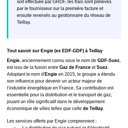
soit effectuée par GRDF, les frais sont prélevés
venue d’un technicien n’est pas nécessaire. Cependant,
par le fournisseur sur la première facture et
il faut être réactif pour prévenir le plus tôt possible son
ensuite reversés au gestionnaire du réseau de
fournisseur de son arrivée dans le logement et ainsi
Teillay.
éviter une coupure de gaz
ou de faire payer sa
consommation d’énergie à l’ancien locataire.
Tout savoir sur Engie (ex EDF-GDF) à Teillay
Engie
, anciennement connu sous le nom de
GDF-Suez
,
est issu de la fusion entre
Gaz de France
et
Suez
.
Adoptant le nom d'
Engie
en 2015, le groupe a étendu
son influence pour devenir un acteur majeur de
l'industrie énergétique en France. Sa contribution est
essentielle pour la distribution et le transport de gaz,
jouant un rôle significatif dans le développement
économique de villes telles que celle
de Teillay
.
Les services offerts par Engie comprennent :
La distribution de gaz naturel et d'électricité.