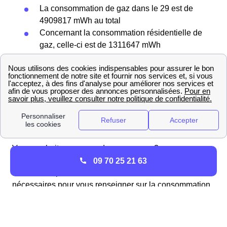
La consommation de gaz dans le 29 est de
4909817 mWh au total
Concernant la consommation résidentielle de
gaz, celle-ci est de 1311647 mWh
À titre informatif, la consommation résidentielle
d’énergie (électricité et gaz confondus) dans le
département s’élève à 10502803 mWh. Les habitants du
29 sont au nombre de 926 065
source :
data.gouv
de 2022.
Vous souhaitez vous rendre en agence ?
Malheureusement de telles agences n'existent pas. Par
09 70 25 21 63
contre vous pouvez retrouver toutes les informations
nécessaires pour vous renseigner sur la consommation,
la fourniture et la distribution de gaz dans les alentours
de votre ville ci-dessous :